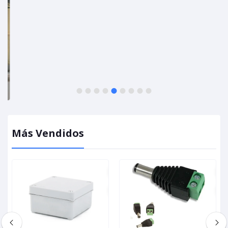
1
2
3
4
5
6
7
8
9
Más Vendidos